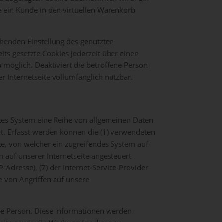
ie ein Kunde in den virtuellen Warenkorb
chenden Einstellung des genutzten
ts gesetzte Cookies jederzeit über einen
möglich. Deaktiviert die betroffene Person
s
r Internetseite vollumfänglich nutzbar.
e
ertes System eine Reihe von allgemeinen Daten
icht
t. Erfasst werden können die (1) verwendeten
te, von welcher ein zugreifendes System auf
m auf unserer Internetseite angesteuert
r
hen
P-Adresse), (7) der Internet-Service-Provider
e von Angriffen auf unsere
e
m
von
ene Person. Diese Informationen werden
e