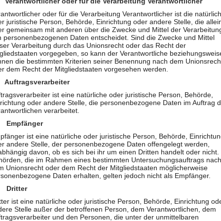
 Verantwortlicher oder für die Verarbeitung Verantwortlicher
ch dem Unionsrecht oder dem Recht der Mitgliedstaaten vorges
antwortlicher oder für die Verarbeitung Verantwortlicher ist die natürlic
r juristische Person, Behörde, Einrichtung oder andere Stelle, die allei
er gemeinsam mit anderen über die Zwecke und Mittel der Verarbeitun
r juristische Person, Behörde, Einrichtung oder andere Stelle, d
n personenbezogenen Daten entscheidet. Sind die Zwecke und Mittel
eser Verarbeitung durch das Unionsrecht oder das Recht der
tgliedstaaten vorgegeben, so kann der Verantwortliche beziehungsweis
nnen die bestimmten Kriterien seiner Benennung nach dem Unionsrech
sche Person, Behörde, Einrichtung oder andere Stelle, der person
er dem Recht der Mitgliedstaaten vorgesehen werden.
inen Dritten handelt oder nicht. Behörden, die im Rahmen eine
 Auftragsverarbeiter
aaten möglicherweise personenbezogene Daten erhalten, gelten j
tragsverarbeiter ist eine natürliche oder juristische Person, Behörde,
nrichtung oder andere Stelle, die personenbezogene Daten im Auftrag 
antwortlichen verarbeitet.
e Person, Behörde, Einrichtung oder andere Stelle außer der betro
 Empfänger
unter der unmittelbaren Verantwortung des Verantwortlichen oder
fänger ist eine natürliche oder juristische Person, Behörde, Einrichtu
er andere Stelle, der personenbezogene Daten offengelegt werden,
bhängig davon, ob es sich bei ihr um einen Dritten handelt oder nicht.
hörden, die im Rahmen eines bestimmten Untersuchungsauftrags nac
Person freiwillig für den bestimmten Fall in informierter Weise u
m Unionsrecht oder dem Recht der Mitgliedstaaten möglicherweise
rsonenbezogene Daten erhalten, gelten jedoch nicht als Empfänger.
der einer sonstigen eindeutigen bestätigenden Handlung, mit der
 Dritter
effenden personenbezogenen Daten einverstanden ist.
tter ist eine natürliche oder juristische Person, Behörde, Einrichtung od
dere Stelle außer der betroffenen Person, dem Verantwortlichen, dem
tragsverarbeiter und den Personen, die unter der unmittelbaren
erarbeitung Verantwortlichen