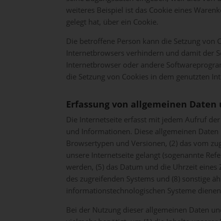
we
weiteres Beispiel ist das Cookie eines Waren
Se
ver
gelegt hat, über ein Cookie.
Zah
Die betroffene Person kann die Setzung von C
ent
Internetbrowsers verhindern und damit der S
Ke
In
Internetbrowser oder andere Softwareprogramm
we
die Setzung von Cookies in dem genutzten Int
den
be
ent
ein
Erfassung von allgemeinen Daten
Die Internetseite erfasst mit jedem Aufruf de
Dur
nut
und Informationen. Diese allgemeinen Daten 
mö
Browsertypen und Versionen, (2) das vom zugr
unsere Internetseite gelangt (sogenannte Refe
Mi
Int
werden, (5) das Datum und die Uhrzeit eines Zu
uns
des zugreifenden Systems und (8) sonstige ä
wi
Ver
informationstechnologischen Systeme dienen
Int
Bes
Bei der Nutzung dieser allgemeinen Daten un
de
ab