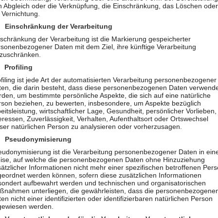
n Abgleich oder die Verknüpfung, die Einschränkung, das Löschen ode
ie Offenlegung durch Übermittlung, Verbreitung oder eine andere
 Vernichtung.
öschen oder die Vernichtung.
 Einschränkung der Verarbeitung
tung
schränkung der Verarbeitung ist die Markierung gespeicherter
rkierung gespeicherter personenbezogener Daten mit dem Ziel, ih
rsonenbezogener Daten mit dem Ziel, ihre künftige Verarbeitung
nzuschränken.
n Verarbeitung personenbezogener Daten, die darin besteht, dass
 Profiling
 die sich auf eine natürliche Person beziehen, zu bewerten, ins
filing ist jede Art der automatisierten Verarbeitung personenbezogener
ten, die darin besteht, dass diese personenbezogenen Daten verwend
undheit, persönlicher Vorlieben, Interessen, Zuverlässigkeit, Verh
den, um bestimmte persönliche Aspekte, die sich auf eine natürliche
rson beziehen, zu bewerten, insbesondere, um Aspekte bezüglich
rherzusagen.
eitsleistung, wirtschaftlicher Lage, Gesundheit, persönlicher Vorlieben,
eressen, Zuverlässigkeit, Verhalten, Aufenthaltsort oder Ortswechsel
ser natürlichen Person zu analysieren oder vorherzusagen.
ersonenbezogener Daten in einer Weise, auf welche die persone
 Pseudonymisierung
er spezifischen betroffenen Person zugeordnet werden können, so
eudonymisierung ist die Verarbeitung personenbezogener Daten in ein
hen und organisatorischen Maßnahmen unterliegen, die gewährl
ise, auf welche die personenbezogenen Daten ohne Hinzuziehung
erbaren natürlichen Person zugewiesen werden.
ätzlicher Informationen nicht mehr einer spezifischen betroffenen Per
geordnet werden können, sofern diese zusätzlichen Informationen
e Verarbeitung Verantwortlicher
sondert aufbewahrt werden und technischen und organisatorischen
erantwortlicher ist die natürliche oder juristische Person, Behörd
ßnahmen unterliegen, die gewährleisten, dass die personenbezogene
en nicht einer identifizierten oder identifizierbaren natürlichen Person
ke und Mittel der Verarbeitung von personenbezogenen Daten ent
gewiesen werden.
as Recht der Mitgliedstaaten vorgegeben, so kann der Verantwor