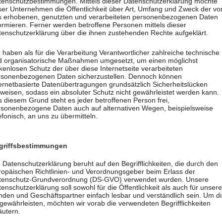
tenschutzbestimmungen. Mittels dieser Datenschutzerklärung möchte
ser Unternehmen die Öffentlichkeit über Art, Umfang und Zweck der vo
s erhobenen, genutzten und verarbeiteten personenbezogenen Daten
ormieren. Ferner werden betroffene Personen mittels dieser
tenschutzerklärung über die ihnen zustehenden Rechte aufgeklärt.
nserem Unternehmen. Eine Nutzung der Internetseiten ist grunds
 haben als für die Verarbeitung Verantwortlicher zahlreiche technische
on besondere Services unseres Unternehmens über unsere Interne
d organisatorische Maßnahmen umgesetzt, um einen möglichst
Daten erforderlich werden. Ist die Verarbeitung personenbezogen
kenlosen Schutz der über diese Internetseite verarbeiteten
rsonenbezogenen Daten sicherzustellen. Dennoch können
ge, holen wir generell eine Einwilligung der betroffenen Person e
ernetbasierte Datenübertragungen grundsätzlich Sicherheitslücken
weisen, sodass ein absoluter Schutz nicht gewährleistet werden kann.
eispielsweise des Namens, der Anschrift, E-Mail-Adresse oder T
 diesem Grund steht es jeder betroffenen Person frei,
tz-Grundverordnung und in Übereinstimmung mit den für uns gelt
rsonenbezogene Daten auch auf alternativen Wegen, beispielsweise
efonisch, an uns zu übermitteln.
tenschutzerklärung möchte unser Unternehmen die Öffentlichkei
sonenbezogenen Daten informieren. Ferner werden betroffene Per
.
griffsbestimmungen
rtlicher zahlreiche technische und organisatorische Maßnahmen 
 Datenschutzerklärung beruht auf den Begrifflichkeiten, die durch den
ropäischen Richtlinien- und Verordnungsgeber beim Erlass der
iteten personenbezogenen Daten sicherzustellen. Dennoch können
tenschutz-Grundverordnung (DS-GVO) verwendet wurden. Unsere
odass ein absoluter Schutz nicht gewährleistet werden kann. Aus 
enschutzerklärung soll sowohl für die Öffentlichkeit als auch für unser
nden und Geschäftspartner einfach lesbar und verständlich sein. Um d
 alternativen Wegen, beispielsweise telefonisch, an uns zu überm
gewährleisten, möchten wir vorab die verwendeten Begrifflichkeiten
äutern.