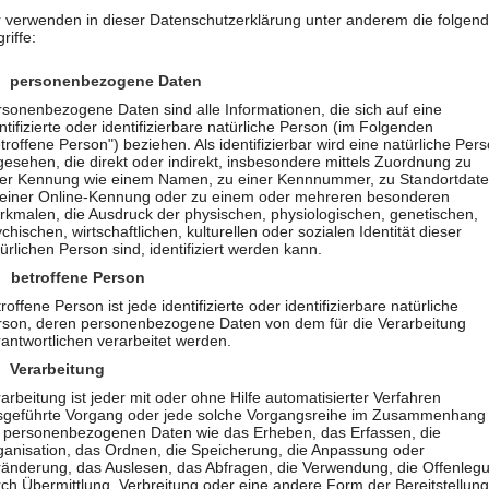
r verwenden in dieser Datenschutzerklärung unter anderem die folgen
riffe:
ifflichkeiten, die durch den Europäischen Richtlinien- und Vero
Unsere Datenschutzerklärung soll sowohl für die Öffentlichkei
 personenbezogene Daten
lich sein. Um dies zu gewährleisten, möchten wir vorab die verwen
sonenbezogene Daten sind alle Informationen, die sich auf eine
ntifizierte oder identifizierbare natürliche Person (im Folgenden
g unter anderem die folgenden Begriffe:
troffene Person") beziehen. Als identifizierbar wird eine natürliche Per
esehen, die direkt oder indirekt, insbesondere mittels Zuordnung zu
ner Kennung wie einem Namen, zu einer Kennnummer, zu Standortdate
 einer Online-Kennung oder zu einem oder mehreren besonderen
nen, die sich auf eine identifizierte oder identifizierbare natür
rkmalen, die Ausdruck der physischen, physiologischen, genetischen,
chischen, wirtschaftlichen, kulturellen oder sozialen Identität dieser
 eine natürliche Person angesehen, die direkt oder indirekt, ins
ürlichen Person sind, identifiziert werden kann.
u Standortdaten, zu einer Online-Kennung oder zu einem oder 
 betroffene Person
enetischen, psychischen, wirtschaftlichen, kulturellen oder sozial
roffene Person ist jede identifizierte oder identifizierbare natürliche
rson, deren personenbezogene Daten von dem für die Verarbeitung
antwortlichen verarbeitet werden.
 Verarbeitung
der identifizierbare natürliche Person, deren personenbezogene D
arbeitung ist jeder mit oder ohne Hilfe automatisierter Verfahren
sgeführte Vorgang oder jede solche Vorgangsreihe im Zusammenhang
t personenbezogenen Daten wie das Erheben, das Erfassen, die
e automatisierter Verfahren ausgeführte Vorgang oder jede solc
ganisation, das Ordnen, die Speicherung, die Anpassung oder
ränderung, das Auslesen, das Abfragen, die Verwendung, die Offenleg
das Erfassen, die Organisation, das Ordnen, die Speicherung, 
ch Übermittlung, Verbreitung oder eine andere Form der Bereitstellung