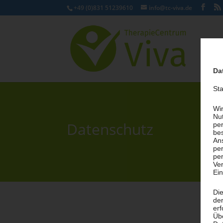
+49 (0)831 51239610
info@tc-viva.de
Da
St
Wi
Nut
Datenschutz
pe
be
An
per
per
Ver
Ein
Di
der
erf
Üb