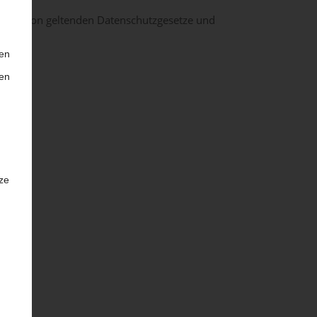
hen Union geltenden Datenschutzgesetze und
ten
gen
n
ze