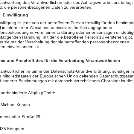
antwortung des Verantwortlichen oder des Auftragsverarbeiters befugt
nd, die personenbezogenen Daten zu verarbeiten.
rundverordnung, sonstiger in den Mitgliedstaaten der Europäisc
chem Charakter ist die:
 Einwilligung
willigung ist jede von der betroffenen Person freiwillig für den bestimm
l in informierter Weise und unmissverständlich abgegebene
llensbekundung in Form einer Erklärung oder einer sonstigen eindeuti
tätigenden Handlung, mit der die betroffene Person zu verstehen gibt,
ss sie mit der Verarbeitung der sie betreffenden personenbezogenen
en einverstanden ist.
me und Anschrift des für die Verarbeitung Verantwortlichen
antwortlicher im Sinne der Datenschutz-Grundverordnung, sonstiger i
n Mitgliedstaaten der Europäischen Union geltenden Datenschutzgeset
d anderer Bestimmungen mit datenschutzrechtlichem Charakter ist die:
rperbehinderte Allgäu gGmbH
. Michael Knauth
menstädter Straße 29
435 Kempten