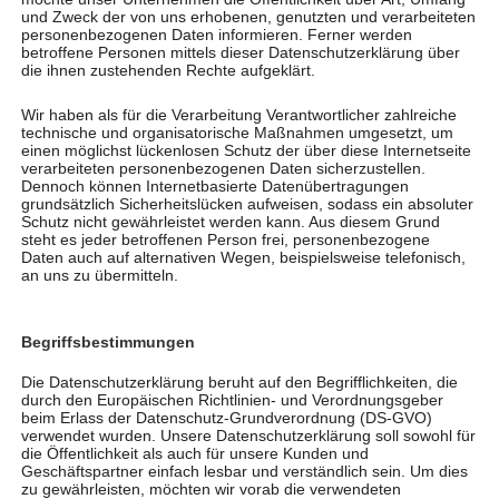
In der Physiotherapie werden Kinder und
und Zweck der von uns erhobenen, genutzten und verarbeiteten
personenbezogenen Daten informieren. Ferner werden
Erwachsene einerseits durch krankengymnastische
betroffene Personen mittels dieser Datenschutzerklärung über
und andererseits durch physikalische und manuelle
die ihnen zustehenden Rechte aufgeklärt.
Verfahren behandelt. Hierbei wird als natürliches
Wir haben als für die Verarbeitung Verantwortlicher zahlreiche
Heilverfahren die passive und die aktive Bewegung
technische und organisatorische Maßnahmen umgesetzt, um
des Menschen genutzt. Die physikalische Therapie
einen möglichst lückenlosen Schutz der über diese Internetseite
verarbeiteten personenbezogenen Daten sicherzustellen.
nutzt die Methoden der Massage, Elektrotherapie,
Dennoch können Internetbasierte Datenübertragungen
sowie der Thermotherapie.
grundsätzlich Sicherheitslücken aufweisen, sodass ein absoluter
Schutz nicht gewährleistet werden kann. Aus diesem Grund
steht es jeder betroffenen Person frei, personenbezogene
Daten auch auf alternativen Wegen, beispielsweise telefonisch,
an uns zu übermitteln.
Unsere Leistungen
Allgemeine Krankengymnastik
Begriffsbestimmungen
KG ZNS nach Bobath
Die Datenschutzerklärung beruht auf den Begrifflichkeiten, die
KG ZNS nach Bobath für
Kinder
durch den Europäischen Richtlinien- und Verordnungsgeber
Manuelle Therapie
beim Erlass der Datenschutz-Grundverordnung (DS-GVO)
verwendet wurden. Unsere Datenschutzerklärung soll sowohl für
KG-Gerät
die Öffentlichkeit als auch für unsere Kunden und
PNF
Geschäftspartner einfach lesbar und verständlich sein. Um dies
zu gewährleisten, möchten wir vorab die verwendeten