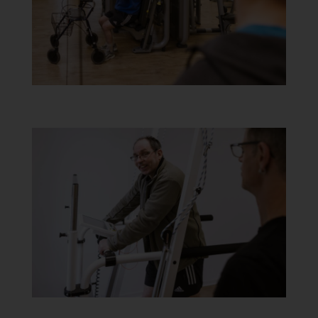
Empfänger ist eine natürliche oder juristische Person, Behörde,
Einrichtung oder andere Stelle, der personenbezogene Daten
offengelegt werden, unabhängig davon, ob es sich bei ihr um
einen Dritten handelt oder nicht. Behörden, die im Rahmen
eines bestimmten Untersuchungsauftrags nach dem
Unionsrecht oder dem Recht der Mitgliedstaaten
möglicherweise personenbezogene Daten erhalten, gelten
jedoch nicht als Empfänger.
j) Dritter
Dritter ist eine natürliche oder juristische Person, Behörde,
Einrichtung oder andere Stelle außer der betroffenen Person,
dem Verantwortlichen, dem Auftragsverarbeiter und den
Personen, die unter der unmittelbaren Verantwortung des
Verantwortlichen oder des Auftragsverarbeiters befugt sind, die
personenbezogenen Daten zu verarbeiten.
k) Einwilligung
Einwilligung ist jede von der betroffenen Person freiwillig für den
bestimmten Fall in informierter Weise und unmissverständlich
abgegebene Willensbekundung in Form einer Erklärung oder
einer sonstigen eindeutigen bestätigenden Handlung, mit der
die betroffene Person zu verstehen gibt, dass sie mit der
Verarbeitung der sie betreffenden personenbezogenen Daten
einverstanden ist.
Name und Anschrift des für die Verarbeitung