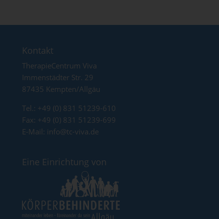
Verantwortlichen
Verantwortlicher im Sinne der Datenschutz-Grundverordnung,
sonstiger in den Mitgliedstaaten der Europäischen Union
geltenden Datenschutzgesetze und anderer Bestimmungen mit
datenschutzrechtlichem Charakter ist die:
Kontakt
Körperbehinderte Allgäu gGmbH
TherapieCentrum Viva
Immenstädter Str. 29
Dr. Michael Knauth
87435 Kempten/Allgäu
Immenstädter Straße 29
Tel.: +49 (0) 831 51239-610
Fax: +49 (0) 831 51239-699
87435 Kempten
E-Mail: info@tc-viva.de
Deutschland
Eine Einrichtung von
Telefon: 0831 51239610
E-Mail: