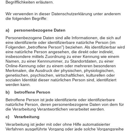
Atemtherapie (reflektorische Atemtherapie,
Begrifflichkeiten erläutern.
Mukoviszidosebehandlung, COPD v.a)
Wir verwenden in dieser Datenschutzerklärung unter anderem
Klassische Massage
die folgenden Begriffe:
Lymphdrainage
a) personenbezogene Daten
Kinesio-Taping
Personenbezogene Daten sind alle Informationen, die sich auf
Faszienbehandlung
eine identifizierte oder identifizierbare natürliche Person (im
Wärme/ Kältebehandlung
Folgenden „betroffene Person") beziehen. Als identifizierbar wird
eine natürliche Person angesehen, die direkt oder indirekt,
Elektro/ Ultraschall
insbesondere mittels Zuordnung zu einer Kennung wie einem
Schlingentisch
Namen, zu einer Kennnummer, zu Standortdaten, zu einer
Online-Kennung oder zu einem oder mehreren besonderen
Narbenbehandlung
Merkmalen, die Ausdruck der physischen, physiologischen,
genetischen, psychischen, wirtschaftlichen, kulturellen oder
Klettern in der Therapie
sozialen Identität dieser natürlichen Person sind, identifiziert
Beckenbodengymnastik
werden kann.
Neurogruppe
b) betroffene Person
Betroffene Person ist jede identifizierte oder identifizierbare
natürliche Person, deren personenbezogene Daten von dem für
die Verarbeitung Verantwortlichen verarbeitet werden.
Selbstzahler Leistungen
c) Verarbeitung
Verschiedene Kursangebote siehe Aktuelles
Verarbeitung ist jeder mit oder ohne Hilfe automatisierter
Verfahren ausgeführte Vorgang oder jede solche Vorgangsreihe
Akupunktmassage