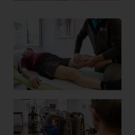
ohne Hinzuziehung zusätzlicher Informationen nicht mehr einer
spezifischen betroffenen Person zugeordnet werden können,
sofern diese zusätzlichen Informationen gesondert aufbewahrt
werden und technischen und organisatorischen Maßnahmen
unterliegen, die gewährleisten, dass die personenbezogenen
Daten nicht einer identifizierten oder identifizierbaren natürlichen
Person zugewiesen werden.
g) Verantwortlicher oder für die Verarbeitung
Verantwortlicher
Verantwortlicher oder für die Verarbeitung Verantwortlicher ist
die natürliche oder juristische Person, Behörde, Einrichtung oder
andere Stelle, die allein oder gemeinsam mit anderen über die
Zwecke und Mittel der Verarbeitung von personenbezogenen
Daten entscheidet. Sind die Zwecke und Mittel dieser
Verarbeitung durch das Unionsrecht oder das Recht der
Mitgliedstaaten vorgegeben, so kann der Verantwortliche
beziehungsweise können die bestimmten Kriterien seiner
Benennung nach dem Unionsrecht oder dem Recht der
Mitgliedstaaten vorgesehen werden.
h) Auftragsverarbeiter
Auftragsverarbeiter ist eine natürliche oder juristische Person,
Behörde, Einrichtung oder andere Stelle, die personenbezogene
Daten im Auftrag des Verantwortlichen verarbeitet.
i) Empfänger