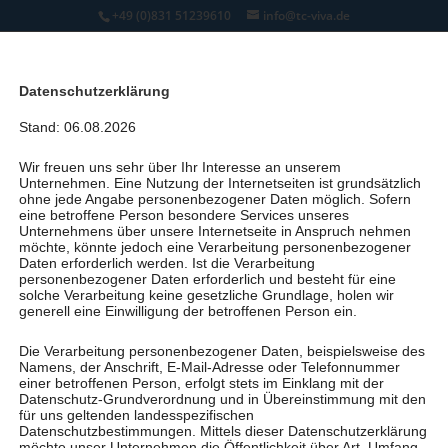
+49 (0)831 51239610
info@tc-viva.de
Datenschutzerklärung
Stand: 06.08.2026
Wir freuen uns sehr über Ihr Interesse an unserem
Unternehmen. Eine Nutzung der Internetseiten ist grundsätzlich
ohne jede Angabe personenbezogener Daten möglich. Sofern
eine betroffene Person besondere Services unseres
Unternehmens über unsere Internetseite in Anspruch nehmen
möchte, könnte jedoch eine Verarbeitung personenbezogener
Daten erforderlich werden. Ist die Verarbeitung
personenbezogener Daten erforderlich und besteht für eine
solche Verarbeitung keine gesetzliche Grundlage, holen wir
generell eine Einwilligung der betroffenen Person ein.
Die Verarbeitung personenbezogener Daten, beispielsweise des
Namens, der Anschrift, E-Mail-Adresse oder Telefonnummer
Physiotherapie in
einer betroffenen Person, erfolgt stets im Einklang mit der
Datenschutz-Grundverordnung und in Übereinstimmung mit den
Kempten
für uns geltenden landesspezifischen
Datenschutzbestimmungen. Mittels dieser Datenschutzerklärung
möchte unser Unternehmen die Öffentlichkeit über Art, Umfang