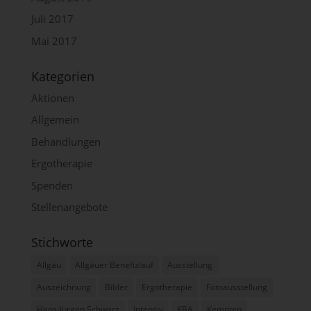
Juli 2017
Mai 2017
UST-ID: 127/147/00 268
Kategorien
Aktionen
Cookies / SessionStorage / LocalStorage
Allgemein
Die Internetseiten verwenden teilweise so genannte Cookies,
LocalStorage und SessionStorage. Dies dient dazu, unser
Behandlungen
Angebot nutzerfreundlicher, effektiver und sicherer zu machen.
Local Storage und SessionStorage ist eine Technologie, mit
Ergotherapie
welcher ihr Browser Daten auf Ihrem Computer oder mobilen
Gerät abspeichert. Cookies sind Textdateien, welche über einen
Spenden
Internetbrowser auf einem Computersystem abgelegt und
gespeichert werden. Sie können die Verwendung von Cookies,
Stellenangebote
LocalStorage und SessionStorage durch entsprechende
Einstellung in Ihrem Browser verhindern.
Stichworte
Zahlreiche Internetseiten und Server verwenden Cookies. Viele
Cookies enthalten eine sogenannte Cookie-ID. Eine Cookie-ID
Allgäu
Allgäuer Benefizlauf
Ausstellung
ist eine eindeutige Kennung des Cookies. Sie besteht aus einer
Zeichenfolge, durch welche Internetseiten und Server dem
Auszeichnung
Bilder
Ergotherapie
Fotoausstellung
konkreten Internetbrowser zugeordnet werden können, in dem
das Cookie gespeichert wurde. Dies ermöglicht es den
Hans-Jürgen Schwarz
Intensiv
KBA
Kempten