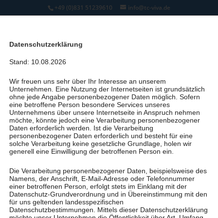
+49 (0)831 51239610
info@tc-viva.de
Datenschutzerklärung
Stand: 10.08.2026
Wir freuen uns sehr über Ihr Interesse an unserem
Cocktails und Massagen
Unternehmen. Eine Nutzung der Internetseiten ist grundsätzlich
ohne jede Angabe personenbezogener Daten möglich. Sofern
eine betroffene Person besondere Services unseres
für den guten Zweck
Unternehmens über unsere Internetseite in Anspruch nehmen
möchte, könnte jedoch eine Verarbeitung personenbezogener
Daten erforderlich werden. Ist die Verarbeitung
von
TherapieCentrum Viva
|
Aug. 3, 2023
|
personenbezogener Daten erforderlich und besteht für eine
Allgemein
,
Spenden
solche Verarbeitung keine gesetzliche Grundlage, holen wir
generell eine Einwilligung der betroffenen Person ein.
Die Verarbeitung personenbezogener Daten, beispielsweise des
Namens, der Anschrift, E-Mail-Adresse oder Telefonnummer
einer betroffenen Person, erfolgt stets im Einklang mit der
Datenschutz-Grundverordnung und in Übereinstimmung mit den
für uns geltenden landesspezifischen
Datenschutzbestimmungen. Mittels dieser Datenschutzerklärung
möchte unser Unternehmen die Öffentlichkeit über Art, Umfang