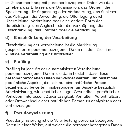
und in die Tagesstätte gebracht werden. „Bei
im Zusammenhang mit personenbezogenen Daten wie das
unserem letzten Projektbesuch im Februar konnten
Erheben, das Erfassen, die Organisation, das Ordnen, die
Speicherung, die Anpassung oder Veränderung, das Auslesen,
wir uns vor Ort davon überzeugen, dass unsere
das Abfragen, die Verwendung, die Offenlegung durch
Hilfe hier genau dort ankommt, wo sie dringend
Übermittlung, Verbreitung oder eine andere Form der
Bereitstellung, den Abgleich oder die Verknüpfung, die
benötigt wird“, berichtet Lisa Wolff, Beisitzerin im
Einschränkung, das Löschen oder die Vernichtung.
Vorstand des Vereins bei der Spendenübergabe.
d) Einschränkung der Verarbeitung
„Wir sagen von ganzem Herzen Danke für diese
Einschränkung der Verarbeitung ist die Markierung
tolle Spendenaktion – vor allem im Namen der
gespeicherter personenbezogener Daten mit dem Ziel, ihre
künftige Verarbeitung einzuschränken.
Kinder!“
e) Profiling
Über Von Herz zu Herz e.V. – Hilfe die ankommt
Profiling ist jede Art der automatisierten Verarbeitung
Der Verein Von Herz zu Herz e.V. – Hilfe die
personenbezogener Daten, die darin besteht, dass diese
personenbezogenen Daten verwendet werden, um bestimmte
ankommt wurde im Jahr 2013 mit Sitz in Kempten
persönliche Aspekte, die sich auf eine natürliche Person
im Allgäu gegründet und hilft weltweit Menschen,
beziehen, zu bewerten, insbesondere, um Aspekte bezüglich
Arbeitsleistung, wirtschaftlicher Lage, Gesundheit, persönlicher
die durch besondere Ereignisse oder Umstände
Vorlieben, Interessen, Zuverlässigkeit, Verhalten, Aufenthaltsort
körperlichen, finanziellen und/oder seelischen
oder Ortswechsel dieser natürlichen Person zu analysieren oder
vorherzusagen.
Schaden erlitten haben. Die Hilfe ist dabei immer
f) Pseudonymisierung
unabhängig von Herkunft, Religion, Geschlecht oder
Pseudonymisierung ist die Verarbeitung personenbezogener
sexueller Orientierung und richtet sich an den
Daten in einer Weise, auf welche die personenbezogenen Daten