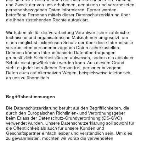
und Zweck der von uns erhobenen, genutzten und verarbeiteten
personenbezogenen Daten informieren. Ferner werden
betroffene Personen mittels dieser Datenschutzerklärung über
die ihnen zustehenden Rechte aufgeklärt.
Wir haben als für die Verarbeitung Verantwortlicher zahlreiche
technische und organisatorische Maßnahmen umgesetzt, um
einen möglichst lückenlosen Schutz der über diese Internetseite
verarbeiteten personenbezogenen Daten sicherzustellen.
Dennoch können Internetbasierte Datenübertragungen
grundsätzlich Sicherheitslücken aufweisen, sodass ein absoluter
Schutz nicht gewährleistet werden kann. Aus diesem Grund
steht es jeder betroffenen Person frei, personenbezogene
Daten auch auf alternativen Wegen, beispielsweise telefonisch,
an uns zu übermitteln.
TherapieCentrum Viva spendet 1.000 Euro für
von-Herz-zu-Herz-Tagesstätte in Bosnien
Für „
Kunst im Park
“ hatte sich das Team des
Begriffsbestimmungen
TherapieCentrums Viva eine ganz besondere
Spendenaktion einfallen lassen: An der Cocktailbar
Die Datenschutzerklärung beruht auf den Begrifflichkeiten, die
durch den Europäischen Richtlinien- und Verordnungsgeber
des Kunst- und Handwerkermarktes schenkten die
beim Erlass der Datenschutz-Grundverordnung (DS-GVO)
Mitarbeitenden Getränke auf Spendenbasis aus.
verwendet wurden. Unsere Datenschutzerklärung soll sowohl für
die Öffentlichkeit als auch für unsere Kunden und
Auch Massagen konnten gegen einen freiwilligen
Geschäftspartner einfach lesbar und verständlich sein. Um dies
Betrag bei den
zu gewährleisten, möchten wir vorab die verwendeten