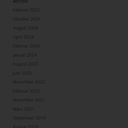
Archiv
Verantwortlichen
Februar 2025
Verantwortlicher im Sinne der Datenschutz-Grundverordnung,
sonstiger in den Mitgliedstaaten der Europäischen Union
Oktober 2024
geltenden Datenschutzgesetze und anderer Bestimmungen mit
datenschutzrechtlichem Charakter ist die:
August 2024
April 2024
Körperbehinderte Allgäu gGmbH
Februar 2024
Dr. Michael Knauth
Januar 2024
Immenstädter Straße 29
August 2023
87435 Kempten
Juni 2023
November 2022
Deutschland
Februar 2022
November 2021
Telefon: 0831 51239610
März 2021
September 2019
E-Mail:
August 2019