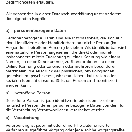
Begrifflichkeiten erläutern.
Physiotherapeutinnen und -therapeuten der Praxis
gebucht werden. Insgesamt kamen so 1.000 Euro
Wir verwenden in dieser Datenschutzerklärung unter anderem
zusammen, die das Team nun an den Verein Von
die folgenden Begriffe:
Herz zu Herz e.V. – Hilfe die ankommt gespendet
a) personenbezogene Daten
hat. Der gesamte Erlös fließt in die Tagesstätte
Spektar im bosnischen Srebrenik, in der Kinder und
Personenbezogene Daten sind alle Informationen, die sich auf
eine identifizierte oder identifizierbare natürliche Person (im
Jugendliche mit Behinderung gefördert werden.
Folgenden „betroffene Person") beziehen. Als identifizierbar wird
eine natürliche Person angesehen, die direkt oder indirekt,
„Als Teil von
Körperbehinderte Allgäu
liegt es uns
insbesondere mittels Zuordnung zu einer Kennung wie einem
Namen, zu einer Kennnummer, zu Standortdaten, zu einer
sehr am Herzen, Menschen mit Behinderung im
Online-Kennung oder zu einem oder mehreren besonderen
Alltag zu unterstützen“, sagt Hans-Jürgen Schwarz,
Merkmalen, die Ausdruck der physischen, physiologischen,
genetischen, psychischen, wirtschaftlichen, kulturellen oder
Leiter des TherapieCentrum Vivas. „Wir freuen uns
sozialen Identität dieser natürlichen Person sind, identifiziert
sehr, mit dem Spendenerlös nun Kindern in
werden kann.
Bosnien eine Freude zu machen“, so Schwarz
b) betroffene Person
weiter.
Betroffene Person ist jede identifizierte oder identifizierbare
natürliche Person, deren personenbezogene Daten von dem für
die Verarbeitung Verantwortlichen verarbeitet werden.
Derzeit spart der
Verein Von Herz zu Herz
auf einen
neuen Gebrauchtwagen, mit dem die Kinder und
c) Verarbeitung
Jugendlichen in Bosnien täglich daheim abgeholt
Verarbeitung ist jeder mit oder ohne Hilfe automatisierter
Verfahren ausgeführte Vorgang oder jede solche Vorgangsreihe