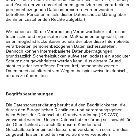
und Zweck der von uns erhobenen, genutzten und verarbeiteten
personenbezogenen Daten informieren. Ferner werden
betroffene Personen mittels dieser Datenschutzerklärung über
die ihnen zustehenden Rechte aufgeklärt.
Cocktails und Massagen für den guten Zweck
Wir haben als für die Verarbeitung Verantwortlicher zahlreiche
von
TherapieCentrum Viva
|
Aug. 3, 2023
|
technische und organisatorische Maßnahmen umgesetzt, um
Allgemein
,
Spenden
einen möglichst lückenlosen Schutz der über diese Internetseite
verarbeiteten personenbezogenen Daten sicherzustellen.
Dennoch können Internetbasierte Datenübertragungen
TherapieCentrum Viva spendet 1.000 Euro für von-
grundsätzlich Sicherheitslücken aufweisen, sodass ein absoluter
Schutz nicht gewährleistet werden kann. Aus diesem Grund
Herz-zu-Herz-Tagesstätte in Bosnien Für „Kunst im
steht es jeder betroffenen Person frei, personenbezogene
Park“ hatte sich das Team des TherapieCentrums
Daten auch auf alternativen Wegen, beispielsweise telefonisch,
an uns zu übermitteln.
Viva eine ganz besondere Spendenaktion einfallen
lassen: An der Cocktailbar des Kunst- und
Handwerkermarktes schenkten die...
Begriffsbestimmungen
Die Datenschutzerklärung beruht auf den Begrifflichkeiten, die
durch den Europäischen Richtlinien- und Verordnungsgeber
beim Erlass der Datenschutz-Grundverordnung (DS-GVO)
verwendet wurden. Unsere Datenschutzerklärung soll sowohl für
die Öffentlichkeit als auch für unsere Kunden und
Geschäftspartner einfach lesbar und verständlich sein. Um dies
zu gewährleisten, möchten wir vorab die verwendeten