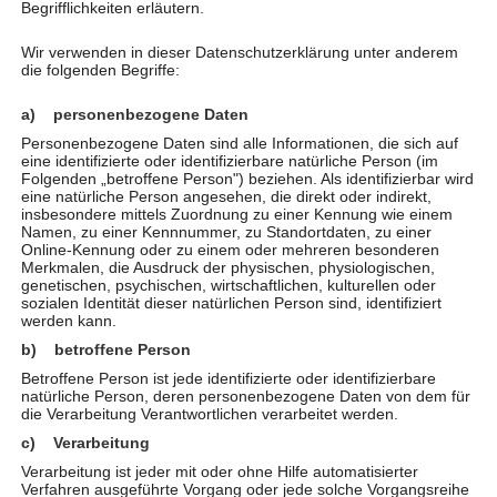
Begrifflichkeiten erläutern.
Wir verwenden in dieser Datenschutzerklärung unter anderem
die folgenden Begriffe:
a) personenbezogene Daten
Personenbezogene Daten sind alle Informationen, die sich auf
eine identifizierte oder identifizierbare natürliche Person (im
Folgenden „betroffene Person") beziehen. Als identifizierbar wird
eine natürliche Person angesehen, die direkt oder indirekt,
Kunst im Park 2023
insbesondere mittels Zuordnung zu einer Kennung wie einem
Namen, zu einer Kennnummer, zu Standortdaten, zu einer
von
TherapieCentrum Viva
|
Juni 20, 2023
|
Aktionen
Online-Kennung oder zu einem oder mehreren besonderen
Merkmalen, die Ausdruck der physischen, physiologischen,
Gemütlich über einen Handwerkermarkt bummeln,
genetischen, psychischen, wirtschaftlichen, kulturellen oder
sozialen Identität dieser natürlichen Person sind, identifiziert
ein paar außergewöhnliche Kunstwerke ergattern,
werden kann.
sich kulinarisch verwöhnen lassen, tolle Musik
b) betroffene Person
erleben und ganz nebenbei für eine bunte, inklusive
Betroffene Person ist jede identifizierte oder identifizierbare
Gesellschaft eintreten – klingt nach dem perfekten
natürliche Person, deren personenbezogene Daten von dem für
die Verarbeitung Verantwortlichen verarbeitet werden.
Sonntag, oder? Wir vom...
c) Verarbeitung
Verarbeitung ist jeder mit oder ohne Hilfe automatisierter
Verfahren ausgeführte Vorgang oder jede solche Vorgangsreihe