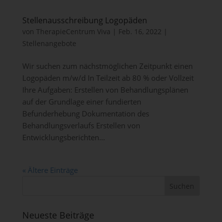
Verantwortlichen
Stellenausschreibung Logopäden
Verantwortlicher im Sinne der Datenschutz-Grundverordnung,
sonstiger in den Mitgliedstaaten der Europäischen Union
von
TherapieCentrum Viva
|
Feb. 16, 2022
|
geltenden Datenschutzgesetze und anderer Bestimmungen mit
Stellenangebote
datenschutzrechtlichem Charakter ist die:
Wir suchen zum nächstmöglichen Zeitpunkt einen
Körperbehinderte Allgäu gGmbH
Logopäden m/w/d In Teilzeit ab 80 % oder Vollzeit
Dr. Michael Knauth
Ihre Aufgaben: Erstellen von Behandlungsplänen
auf der Grundlage einer fundierten
Immenstädter Straße 29
Befunderhebung Dokumentation des
Behandlungsverlaufs Erstellen von
87435 Kempten
Entwicklungsberichten...
Deutschland
« Ältere Einträge
Telefon: 0831 51239610
E-Mail:
Neueste Beiträge