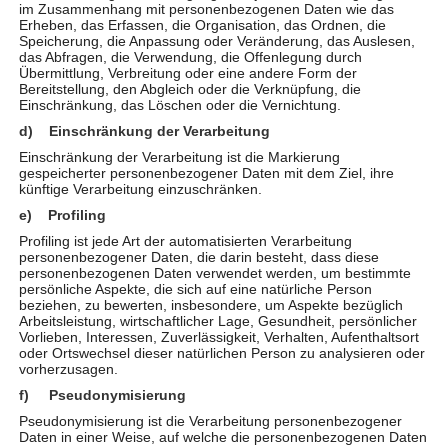
im Zusammenhang mit personenbezogenen Daten wie das
Erheben, das Erfassen, die Organisation, das Ordnen, die
Speicherung, die Anpassung oder Veränderung, das Auslesen,
das Abfragen, die Verwendung, die Offenlegung durch
Übermittlung, Verbreitung oder eine andere Form der
Bereitstellung, den Abgleich oder die Verknüpfung, die
Einschränkung, das Löschen oder die Vernichtung.
d) Einschränkung der Verarbeitung
Einschränkung der Verarbeitung ist die Markierung
gespeicherter personenbezogener Daten mit dem Ziel, ihre
künftige Verarbeitung einzuschränken.
e) Profiling
Profiling ist jede Art der automatisierten Verarbeitung
personenbezogener Daten, die darin besteht, dass diese
Neue Ausstellung im Therapie-Centrum
personenbezogenen Daten verwendet werden, um bestimmte
von
TherapieCentrum Viva
|
Juni 19, 2023
|
Aktionen
,
persönliche Aspekte, die sich auf eine natürliche Person
beziehen, zu bewerten, insbesondere, um Aspekte bezüglich
Allgemein
Arbeitsleistung, wirtschaftlicher Lage, Gesundheit, persönlicher
Vorlieben, Interessen, Zuverlässigkeit, Verhalten, Aufenthaltsort
oder Ortswechsel dieser natürlichen Person zu analysieren oder
Neue Ausstellung „Perspektivenwechsel“ von Gisela
vorherzusagen.
Schultze-Bachmann im Therapiezentrum Viva Die
f) Pseudonymisierung
Künstlerin Gisela Schultze-Bachmann lebt seit 2019
Pseudonymisierung ist die Verarbeitung personenbezogener
in Kempten und arbeitet hier im eigenen Atelier. Sie
Daten in einer Weise, auf welche die personenbezogenen Daten