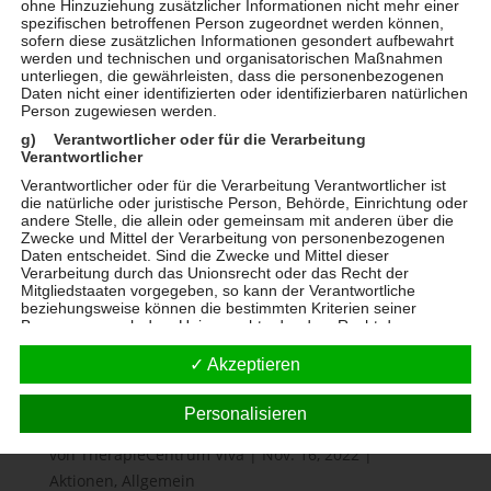
war bisher an zahlreichen Ausstellungen in
ohne Hinzuziehung zusätzlicher Informationen nicht mehr einer
spezifischen betroffenen Person zugeordnet werden können,
München, im...
sofern diese zusätzlichen Informationen gesondert aufbewahrt
werden und technischen und organisatorischen Maßnahmen
unterliegen, die gewährleisten, dass die personenbezogenen
Daten nicht einer identifizierten oder identifizierbaren natürlichen
Person zugewiesen werden.
g) Verantwortlicher oder für die Verarbeitung
Verantwortlicher
Verantwortlicher oder für die Verarbeitung Verantwortlicher ist
die natürliche oder juristische Person, Behörde, Einrichtung oder
andere Stelle, die allein oder gemeinsam mit anderen über die
Zwecke und Mittel der Verarbeitung von personenbezogenen
Daten entscheidet. Sind die Zwecke und Mittel dieser
Verarbeitung durch das Unionsrecht oder das Recht der
Mitgliedstaaten vorgegeben, so kann der Verantwortliche
beziehungsweise können die bestimmten Kriterien seiner
Benennung nach dem Unionsrecht oder dem Recht der
Mitgliedstaaten vorgesehen werden.
✓ Akzeptieren
h) Auftragsverarbeiter
Auftragsverarbeiter ist eine natürliche oder juristische Person,
Personalisieren
Behörde, Einrichtung oder andere Stelle, die personenbezogene
Mona Kambar Vernissage im TC VIVA
Daten im Auftrag des Verantwortlichen verarbeitet.
von
TherapieCentrum Viva
|
Nov. 16, 2022
|
i) Empfänger
Aktionen
,
Allgemein